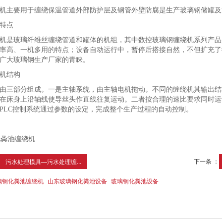
机主要用于缠绕保温管道外部防护层及钢管外壁防腐是生产玻璃钢储罐及
特点
机是玻璃纤维丝缠绕管道和罐体的机组，其中数控玻璃钢缠绕机系列产品
率高、一机多用的特点；设备自动运行中，暂停后搭接自然，不但扩充了
广大玻璃钢生产厂家的青睐。
机结构
由三部分组成。一是主轴系统，由主轴电机拖动。不同的缠绕机其输出结
在床身上沿轴线使导丝头作直线往复运动。二者按合理的速比要求同时运
PLC控制系统通过参数的设定，完成整个生产过程的自动控制。
下一条 ：
污水处理模具—污水处理缠...
璃钢化粪池缠绕机
山东玻璃钢化粪池设备
玻璃钢化粪池设备