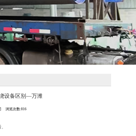
绕设备区别—万潍
司
浏览次数:816
看。