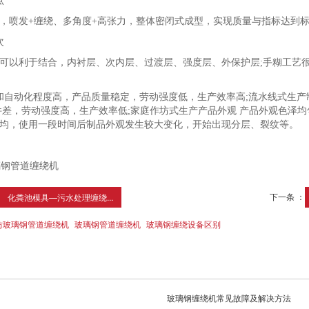
点
，喷发+缠绕、多角度+高张力，整体密闭式成型，实现质量与指标达到标
次
可以利于结合，内衬层、次内层、过渡层、强度层、外保护层;手糊工艺
和自动化程度高，产品质量稳定，劳动强度低，生产效率高;流水线式生
件差，劳动强度高，生产效率低;家庭作坊式生产产品外观 产品外观色泽
均，使用一段时间后制品外观发生较大变化，开始出现分层、裂纹等。
下一条 ：
化粪池模具—污水处理缠绕...
坊玻璃钢管道缠绕机
玻璃钢管道缠绕机
玻璃钢缠绕设备区别
玻璃钢缠绕机常见故障及解决方法