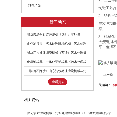
1、工艺特
推荐产品
制造工艺好
2、结构层
新闻动态
层次与功能
率。
潍坊玻璃钢管道缠绕机《选》万潍环保
3、机械化
大;劳动条
化粪池模具—污水处理缠绕机械—污水处理缠绕设备—万潍
平，色泽不
潍坊污水处理缠绕机械《万潍》污水处理缠绕设备哪家好—点击了解
化粪池模具—一体化泵站模具《污水处理模具》型号全！价格合适！
《降价不降质》山东污水处理缠绕机械—污水处理缠绕设备《万潍》
上一条 ：
查看更多
关键词：
潍
相关资讯
一体化泵站缠绕机械，污水处理缠绕机械《》污水处理缠绕设备