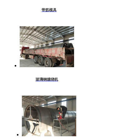
带筋模具
玻璃钢缠绕机