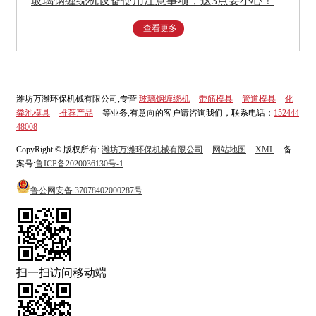
玻璃钢缠绕机设备使用注意事项，这3点要小心！
查看更多
潍坊万潍环保机械有限公司,专营
玻璃钢缠绕机
带筋模具
管道模具
化
粪池模具
推荐产品
等业务,有意向的客户请咨询我们，联系电话：
152444
48008
CopyRight © 版权所有:
潍坊万潍环保机械有限公司
网站地图
XML
备
案号:
鲁ICP备2020036130号-1
鲁公网安备
37078402000287号
扫一扫访问移动端